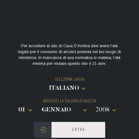
Prezzo:
€ 15
Visita al museo con audio guida + degustazione di due calici
Per accedere al sito di Casa D’Ambra devi avere l’età
Durata:
circa 1 ora
legale per il consumo di alcolici prevista nel tuo luogo di
Giorni:
da lunedì al sabato durante gli orari di apertura
residenza. In mancanza di una normativa in materia, l’età
minima per visitare questo sito è 21 anni.
Prenotazione non obbligatoria ma consigliata
SELEZIONA LINGUA
Visita al museo con audioguida (senza degustazione)
gratuita
INSERISCI LA TUA DATA DI NASCITA
RICHIEDI PRENOTAZIONE
ENTRA